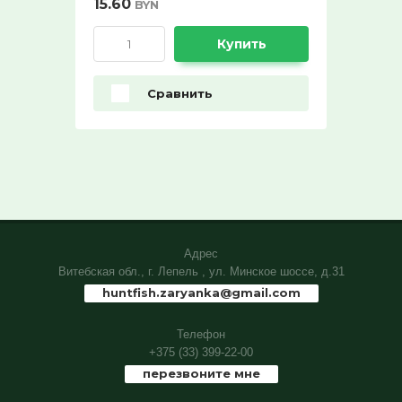
15.60
BYN
Ремни поясные и бляхи
ХИТ продаж!:
Купить
Выберите...
Сравнить
СПЕЦПРЕДЛОЖЕНИЕ:
Выберите...
30%:
Выберите...
Адрес
50%:
Витебская обл., г. Лепель , ул. Минское шоссе, д.31
Выберите...
huntfish.zaryanka@gmail.com
Телефон
70%:
+375 (33) 399-22-00
Выберите...
перезвоните мне