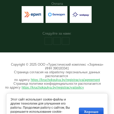
Оплата
10%:
Выберите...
Нет в наличии:
Следуйте за нами:
Выберите...
Новинка:
Выберите...
Copyright © 2025 ООО «Туристический комплекс «Зорянка»
ИНН 390183341
Страница согласия на обработку персональных данных
Спецпредложение:
располагается
по адресу
https://kruchokpulya.by/registraciya/agreement
Выберите...
Страница политики конфиденциальности располагается
по адресу
https://kruchokpulya.by/registraciya/policy
Результатов на странице:
Этот сайт использует cookie-файлы и
другие технологии для улучшения его
5
работы. Продолжая работу с сайтом, Вы
Хорошо
разрешаете использование cookie-