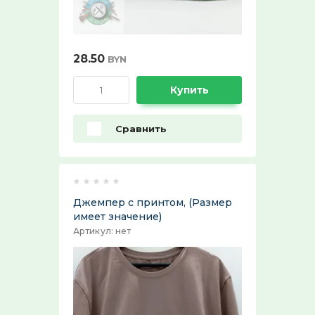
Ремни поясные и бляхи
ХИТ продаж!:
Выберите...
28.50
BYN
СПЕЦПРЕДЛОЖЕНИЕ:
Купить
Выберите...
Сравнить
30%:
Выберите...
Джемпер с принтом, (Размер
50%:
имеет значение)
Выберите...
Артикул:
нет
70%:
Выберите...