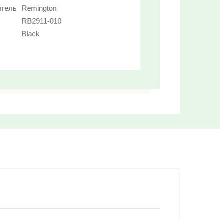
итель
Remington
Выберите...
RB2911-010
Black
Новинка:
Выберите...
Спецпредложение:
Выберите...
Результатов на странице:
5
Найти