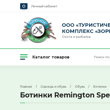
Личный кабинет
ООО «ТУРИСТИЧ
КОМПЛЕКС «ЗОР
Охота и рыбалка
Каталог товаров
Охота
Главная
     /     
Одежда и обувь
     /     
Обувь
     /     
Ботинки
    
Ботинки Remington Spee
Одежда и обувь
Рыбалка