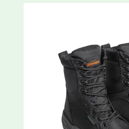
Туризм
Новинки
Товары собственного производства
Подарочный сертификат, дисконтная
карта, разрешение
Авторская резьба лепельских
ремесленников