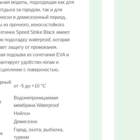
СПЕЦПРЕДЛОЖЕНИЕ:
ьная модель, подходящая как для
отдыха за городом, так и для
Выберите...
 носки в демисезонный период.
 из прочного, износостойкого
30%:
отинки Speed Strike Black имеют
ю подкладку waterproof, которая
Выберите...
ает защиту от промокания.
ая подошва из сочетания EVA и
50%:
рантирует удобство ногам и
Выберите...
сцепление с поверхностью.
урный
70%:
от -5 до +10 °C
Выберите...
Водонепроницаемая
а
мембрана Waterproof
10%:
Нейлон
Демисезон
Выберите...
Город, охота, рыбалка,
ие
туризм
Нет в наличии: