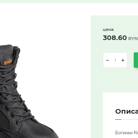
цена:
308.60
BYN
−
+
Опис
Ботинки Re