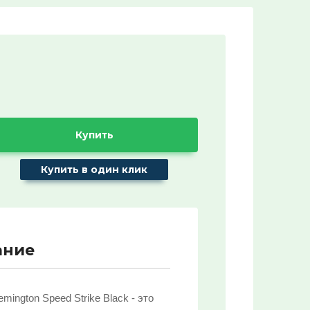
Название:
Артикул:
Текст:
Купить
Купить в один клик
Выберите категорию:
Выберите...
ание
ХИТ продаж!:
Выберите...
mington Speed Strike Black - это