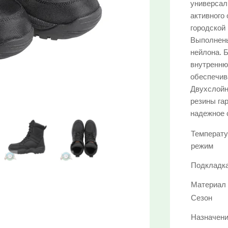
универсал
активного 
городской
Выполнены
нейлона. Б
внутренню
обеспечив
Двухслойн
резины га
надежное 
Температ
режим
Подкладк
Материал
Сезон
Назначен