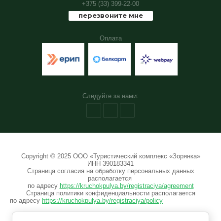
+375 (33) 399-22-00
перезвоните мне
Оплата
Следуйте за нами:
Copyright © 2025 ООО «Туристический комплекс «Зорянка»
ИНН 390183341
Страница согласия на обработку персональных данных
располагается
по адресу
https://kruchokpulya.by/registraciya/agreement
Страница политики конфиденциальности располагается
по адресу
https://kruchokpulya.by/registraciya/policy