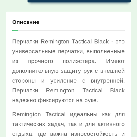
10%:
Выберите...
Описание
Нет в наличии:
Перчатки Remington Tactical Black - это
Выберите...
универсальные перчатки, выполненные
из прочного полиэстера. Имеют
Новинка:
дополнительную защиту рук с внешней
Выберите...
стороны и усиление с внутренней.
Спецпредложение:
Перчатки Remington Tactical Black
надежно фиксируются на руке.
Выберите...
Remington Tactical идеальны как для
Результатов на странице:
тактических задач, так и для активного
5
отдыха, где важна износостойкость и