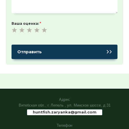
Ваша оценка:
*
Адрес
Витебская обл., г. Лепель , ул. Минское шоссе, д.31
huntfish.zaryanka@gmail.com
Телефон