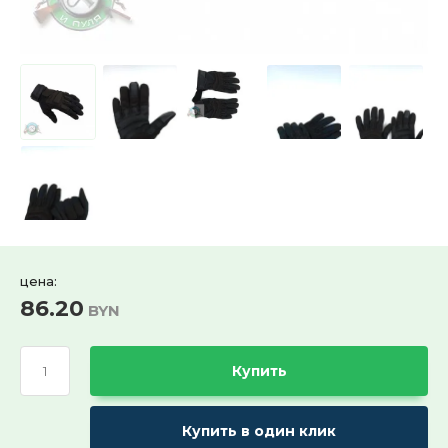
Ремни поясные и бляхи
ХИТ продаж!:
Выберите...
СПЕЦПРЕДЛОЖЕНИЕ:
Выберите...
30%:
Выберите...
цена:
50%:
86.20
BYN
Выберите...
Купить
70%:
Выберите...
Купить в один клик