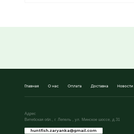
Главная
О нас
Оплата
Доставка
Новости
Адрес
Витебская обл., г. Лепель , ул. Минское шоссе, д.31
huntfish.zaryanka@gmail.com