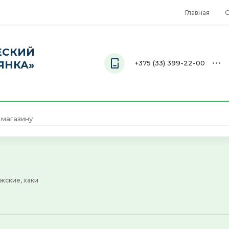
Главная
О
ЕСКИЙ
ЯНКА»
+375 (33) 399-22-00
Телефон
+375 (33) 399-22-00
жские, хаки