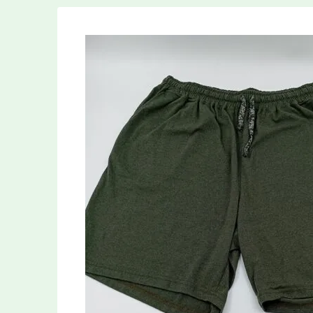
Туризм
Новинки
Товары собственного производства
Подарочный сертификат, дисконтная
карта, разрешение
Авторская резьба лепельских
ремесленников