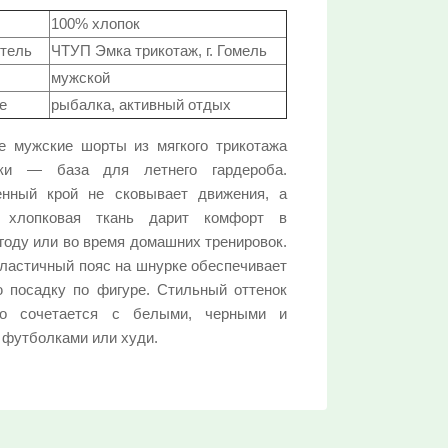
СПЕЦПРЕДЛОЖЕНИЕ:
100% хлопок
Выберите...
тель
ЧТУП Эмка трикотаж, г. Гомель
мужской
30%:
е
рыбалка, активный отдых
Выберите...
 мужские шорты из мягкого трикотажа
ки — база для летнего гардероба.
50%:
енный крой не сковывает движения, а
Выберите...
 хлопковая ткань дарит комфорт в
году или во время домашних тренировок.
ластичный пояс на шнурке обеспечивает
70%:
 посадку по фигуре. Стильный оттенок
Выберите...
ко сочетается с белыми, черными и
футболками или худи.
10%:
Выберите...
Нет в наличии: