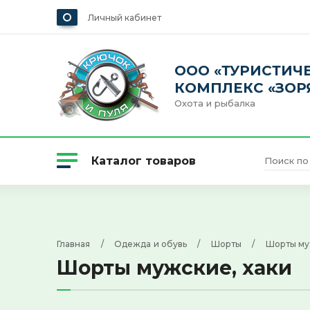
Личный кабинет
ООО «ТУРИСТИЧ
КОМПЛЕКС «ЗОР
Охота и рыбалка
Каталог товаров
Охота
Главная
     /     
Одежда и обувь
     /     
Шорты
     /     
Шорты му
Шорты мужские, хаки
Одежда и обувь
Рыбалка