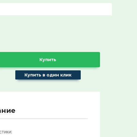
Название:
Артикул:
Текст:
Купить
Купить в один клик
Выберите категорию:
Выберите...
ание
ХИТ продаж!:
Выберите...
стики: