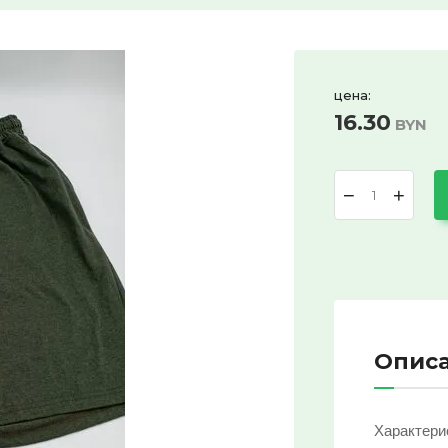
цена:
16.30
BYN
−
+
Опис
Характери