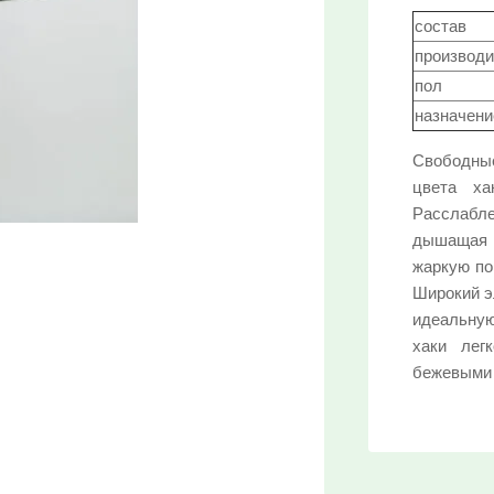
состав
производи
пол
назначени
Свободные
цвета ха
Расслабл
дышащая
жаркую по
Широкий э
идеальную
хаки лег
бежевыми 