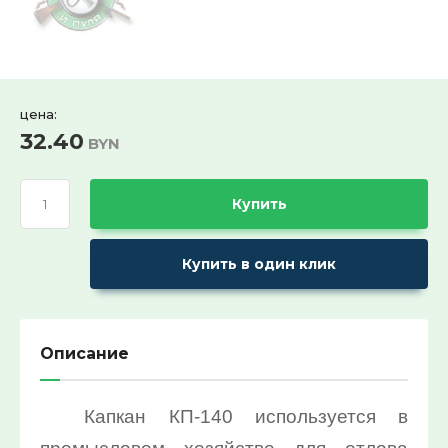
Ремни поясные и бляхи
ХИТ продаж!:
Выберите...
СПЕЦПРЕДЛОЖЕНИЕ:
цена:
32.40
BYN
Выберите...
30%:
Купить
Выберите...
Купить в один клик
50%:
Выберите...
Описание
70%:
Капкан КП-140 используется в
Выберите...