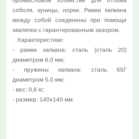
промысловом хозяйстве для отлова
10%:
соболя, куницы, норки. Рамки капкана
Выберите...
между собой соединены при помощи
заклепок с гарантированным зазором.
Нет в наличии:
Характеристики:
Выберите...
- рамки капкана: сталь (сталь 20)
диаметром 6,0 мм;
Новинка:
- пружины капкана: сталь 65Г
Выберите...
диаметром 5,0 мм;
- вес: 0,6 кг;
Спецпредложение:
- размер: 140х140 мм.
Выберите...
Результатов на странице:
5