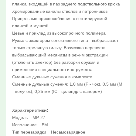
планки, входящей в паз заднего подствольного крюка
10%:
Хромированные каналы стволов и патронников
Выберите...
Прицельные приспособления с вентилируемой
планкой и мушкой
Цевье и приклад из высокопрочного полимера
Нет в наличии:
Ружье с эжектором селективного типа - выбрасывает
Выберите...
только стреляную гильзу. Возможно перевести
выбрасывающий механизм в режим экстракции
Новинка:
(отключить эжектор) без разборки оружия и
применения специального инструмента
Выберите...
Сменные дульные сужения в комплекте
Сменные дульные сужения: 1,0 мм (F - чок), 0,5 мм (M
Спецпредложение:
- получок), 0,25 мм (IC - цилиндр с напором)
Выберите...
Характеристики:
Результатов на странице:
Модель МР-27
Исполнение ЕМ
5
Тип перезарядки Несамозарядное