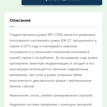
Ремни поясные и бляхи
ХИТ продаж!:
Выберите...
Описание
СПЕЦПРЕДЛОЖЕНИЕ:
Гладкоствольное ружье МР-27ЕМ является развитием
Выберите...
популярного охотничьего ружья ИЖ-27, запущенного в
серию в 1973 году и снискавшего широкую
30%:
популярность у нескольких поколений охотников в
Выберите...
нашей стране и за рубежом. За прошедшие годы ружье
претерпело заметную модернизацию и сегодня в его
конструкции используются прочные современные
50%:
материалы, при этом в ружье сохранен облик
Выберите...
классического двуствольного ружья с вертикальным
блоком стволов.
70%:
Назначение: охота, учебно-тренировочная стрельба.
Выберите...
Надежная система запирания с помощью запорной