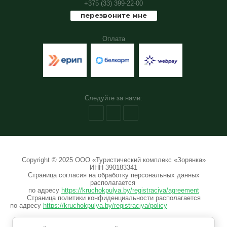
+375 (33) 399-22-00
перезвоните мне
Оплата
Следуйте за нами:
Copyright © 2025 ООО «Туристический комплекс «Зорянка»
ИНН 390183341
Страница согласия на обработку персональных данных
располагается
по адресу
https://kruchokpulya.by/registraciya/agreement
Страница политики конфиденциальности располагается
по адресу
https://kruchokpulya.by/registraciya/policy