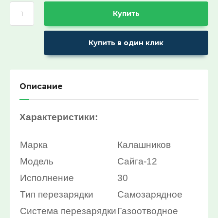
Ремни поясные и бляхи
ХИТ продаж!:
Купить
Выберите...
Купить в один клик
СПЕЦПРЕДЛОЖЕНИЕ:
Выберите...
Описание
30%:
Выберите...
Характеристики:
50%:
Марка
Калашников
Выберите...
Модель
Сайга-12
Исполнение
30
70%:
Тип перезарядки
Самозарядное
Выберите...
Система перезарядки
Газоотводное