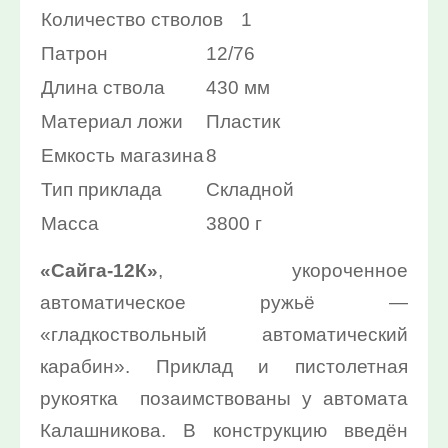
Количество стволов
1
10%:
Патрон
12/76
Выберите...
Длина ствола
430 мм
Нет в наличии:
Материал ложи
Пластик
Выберите...
Емкость магазина
8
Тип приклада
Складной
Новинка:
Масса
3800 г
Выберите...
«Сайга-12К»
, укороченное
Спецпредложение:
автоматическое ружьё —
Выберите...
«гладкоствольный автоматический
карабин». Приклад и пистолетная
Результатов на странице:
рукоятка позаимствованы у автомата
5
Калашникова. В конструкцию введён