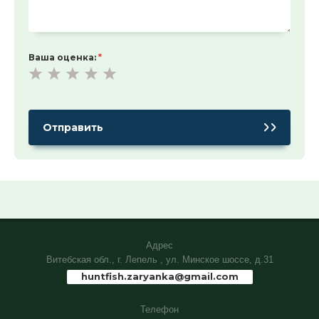
Ваша оценка:
*
Адрес
Витебская обл., г. Лепель , ул. Минское шоссе, д.31
huntfish.zaryanka@gmail.com
Телефон