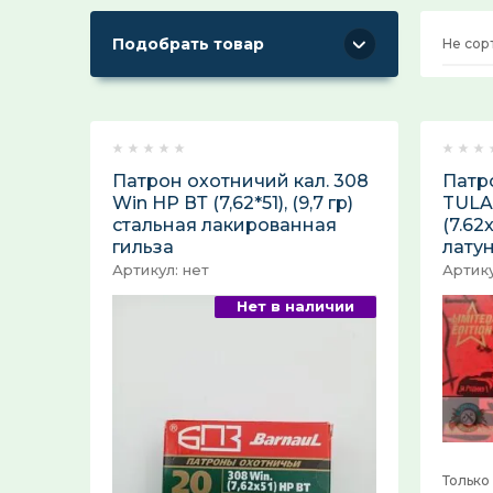
Подобрать товар
Не сор
Туризм
Новинки
Товары собственного производства
Цена:
Патрон охотничий кал. 308
Патр
Win HP ВТ (7,62*51), (9,7 гp)
TULA
Подарочный сертификат, дисконтная
стальная лакированная
(7.62x
карта, разрешение
гильза
лату
Артикул:
нет
Артику
Авторская резьба лепельских
ремесленников
Нет в наличии
Только