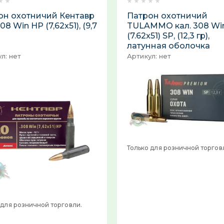
он охотничий Кентавр
Патрон охотничий
308 Win HP (7,62x51), (9,7
TULAMMO кал. 308 Wi
(7.62x51) SP, (12,3 гр),
латунная оболочка
л:
нет
Артикул:
нет
Только для розничной торгов
 для розничной торговли.