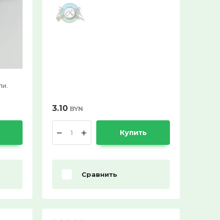
СПЕЦПРЕДЛОЖЕНИЕ:
Выберите...
30%:
Выберите...
ли.
50%:
Выберите...
3.10
BYN
−
+
70%:
Купить
Выберите...
Сравнить
10%:
Выберите...
Нет в наличии: