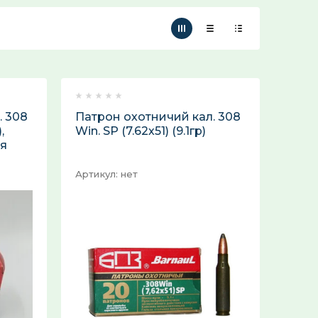
Название:
Артикул:
. 308
Патрон охотничий кал. 308
,
Win. SP (7.62х51) (9.1гр)
Текст:
ая
Артикул:
нет
Выберите категорию:
Выберите...
ХИТ продаж!:
Выберите...