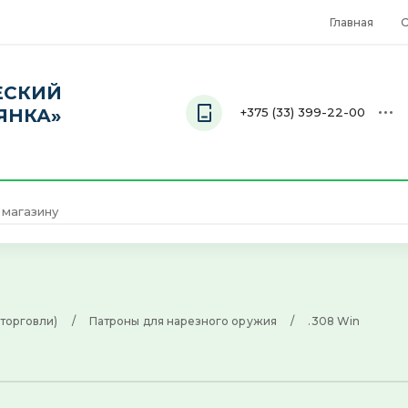
Главная
О
ЕСКИЙ
ЯНКА»
+375 (33) 399-22-00
Телефон
+375 (33) 399-22-00
 торговли)
     /     
Патроны для нарезного оружия
     /     
.308 Win