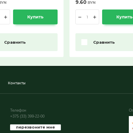
9.60
BYN
BYN
+
−
+
Купить
Купить
Сравнить
Сравнить
Контакты
Телефон
О
+375 (33) 399-22-00
перезвоните мне