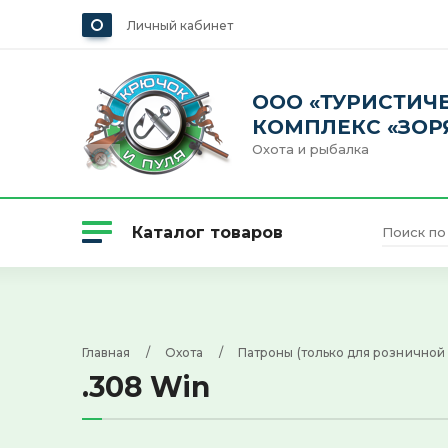
Личный кабинет
ООО «ТУРИСТИЧ
КОМПЛЕКС «ЗОР
Охота и рыбалка
Каталог товаров
Охота
Главная
     /     
Охота
     /     
Патроны (только для розничной
.308 Win
Одежда и обувь
Рыбалка