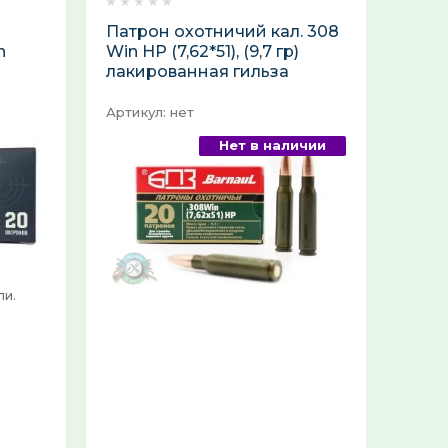
Патрон охотничий кал. 308
Выберите...
n
Win HP (7,62*51), (9,7 гр)
лакированная гильза
Новинка:
Артикул:
нет
Выберите...
Нет в наличии
Спецпредложение:
Выберите...
Результатов на странице:
5
ли.
Найти