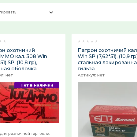
тировать
он охотничий
Патрон охотничий кал
MMO кал. 308 Win
Win SP (7,62*51), (10,9 гр)
51) SP, (10,8 гр),
стальная лакированн
нная оболочка
гильза
л:
нет
Артикул:
нет
Нет в наличии
 для розничной торговли.