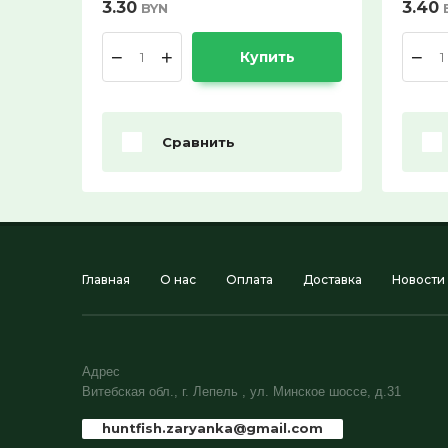
3.30
3.40
BYN
−
+
−
Купить
Сравнить
Главная
О нас
Оплата
Доставка
Новости
Адрес
Витебская обл., г. Лепель , ул. Минское шоссе, д.31
huntfish.zaryanka@gmail.com