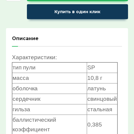
Ремни поясные и бляхи
ХИТ продаж!:
Купить в один клик
Выберите...
СПЕЦПРЕДЛОЖЕНИЕ:
Описание
Выберите...
Характеристики:
30%:
тип пули
SP
Выберите...
масса
10,8 г
50%:
оболочка
латунь
Выберите...
сердечник
свинцовый
гильза
стальная
70%:
баллистический
0,385
Выберите...
коэффициент