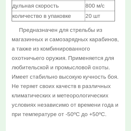
дульная скорость
800 м/с
10%:
количество в упаковке
20 шт
Выберите...
Предназначен для стрельбы из
Нет в наличии:
магазинных и самозарядных карабинов,
Выберите...
а также из комбинированного
охотничьего оружия. Применяется для
Новинка:
любительской и промысловой охоты.
Выберите...
Имеет стабильно высокую кучность боя.
Не теряет своих качеств в различных
Спецпредложение:
климатических и метеорологических
Выберите...
условиях независимо от времени года и
Результатов на странице:
при температуре от -50ºС до +50ºС.
5