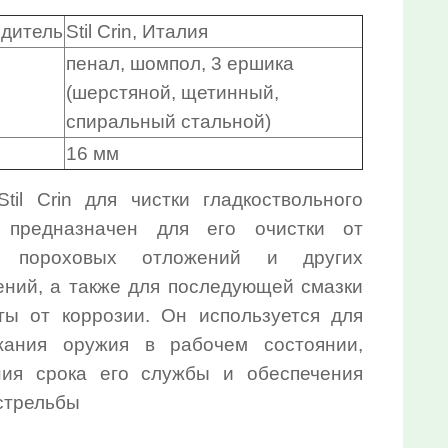
СПЕЦПРЕДЛОЖЕНИЕ:
одитель
Stil Crin, Италия
Выберите...
пенал, шомпол, 3 ершика
(шерстяной, щетинный,
30%:
спиральный стальной)
Выберите...
16 мм
50%:
til Crin для чистки гладкоствольного
Выберите...
 предназначен для его очистки от
, пороховых отложений и других
70%:
ений, а также для последующей смазки
Выберите...
ты от коррозии. Он используется для
жания оружия в рабочем состоянии,
10%:
ния срока его службы и обеспечения
Выберите...
стрельбы
Нет в наличии: