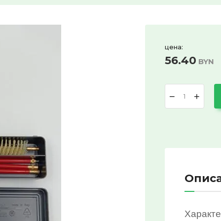
цена:
56.40
BYN
−
+
Опис
Характе