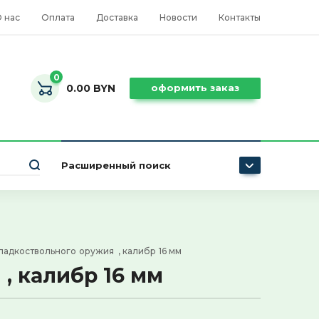
 нас
Оплата
Доставка
Новости
Контакты
0
0.00 BYN
оформить заказ
Расширенный поиск
Цена (BYN):
 гладкоствольного оружия  , калибр 16 мм
 , калибр 16 мм