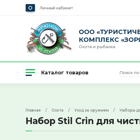
Личный кабинет
ООО «ТУРИСТИЧ
КОМПЛЕКС «ЗОР
Охота и рыбалка
Каталог товаров
Охота
Главная
     /     
Охота
     /     
Уход за оружием
     /     
Наборы дл
Набор Stil Crin для чи
Одежда и обувь
Рыбалка