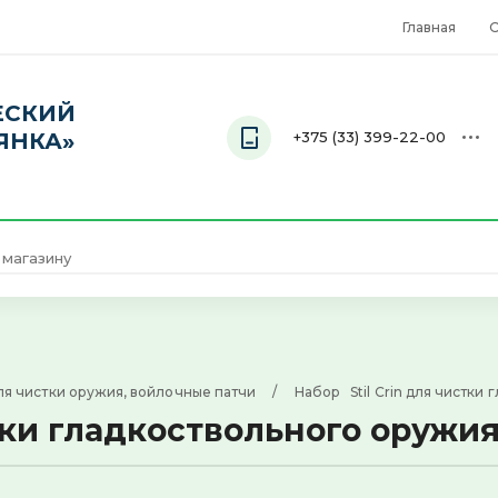
Главная
О
ЕСКИЙ
ЯНКА»
+375 (33) 399-22-00
Телефон
+375 (33) 399-22-00
я чистки оружия, войлочные патчи
     /     
Набор   Stil Crin для чистки
стки гладкоствольного оружия