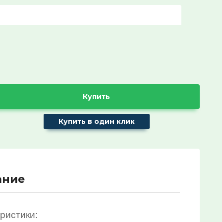
Название:
Артикул:
Текст:
Купить
Купить в один клик
Выберите категорию:
Выберите...
ание
ХИТ продаж!:
Выберите...
ристики: