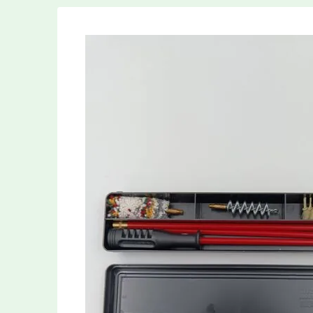
Туризм
Новинки
Товары собственного производства
Подарочный сертификат, дисконтная
карта, разрешение
Авторская резьба лепельских
ремесленников