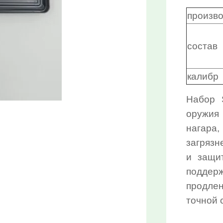
произв
состав
калибр
Набор S
оружия
нагара
загрязн
и защи
поддер
продле
точной 