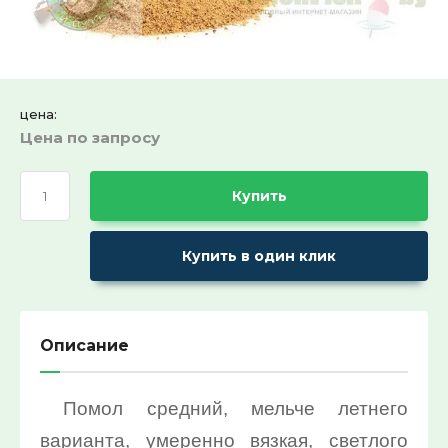
Ремни поясные и бляхи
ХИТ продаж!:
Выберите...
СПЕЦПРЕДЛОЖЕНИЕ:
цена:
Цена по запросу
Выберите...
Купить
30%:
Выберите...
Купить в один клик
50%:
Выберите...
Описание
70%:
Помол средний, мельче летнего
Выберите...
варианта, умеренно вязкая, светлого