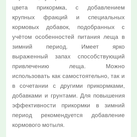
цвета прикормка, с добавлением
10%:
крупных фракций и специальных
Выберите...
кормовых добавок, подобранных с
Нет в наличии:
учётом особенностей питания леща в
Выберите...
зимний период. Имеет ярко
выраженный запах способствующий
Новинка:
привлечению леща. Можно
Выберите...
использовать как самостоятельно, так и
в сочетании с другими прикормками,
Спецпредложение:
добавками и грунтами. Для повышения
Выберите...
эффективности прикормки в зимний
период рекомендуется добавление
Результатов на странице:
кормового мотыля.
5