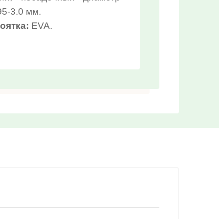
95-3.0 мм.
Выберите...
оятка:
EVA.
Новинка:
Выберите...
Спецпредложение:
Выберите...
Результатов на странице:
5
Найти