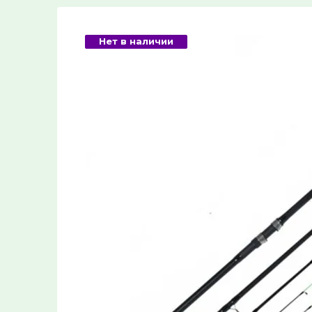
Туризм
Нет в наличии
Новинки
Товары собственного производства
Подарочный сертификат, дисконтная
карта, разрешение
Авторская резьба лепельских
ремесленников