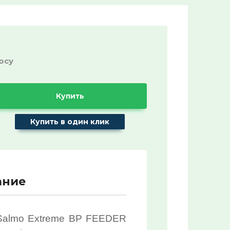
Название:
Артикул:
осу
Купить
Текст:
Купить в один клик
Выберите категорию:
Выберите...
ание
ХИТ продаж!:
Выберите...
Salmo Extreme BP FEEDER