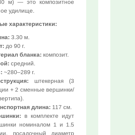
СПЕЦПРЕДЛОЖЕНИЕ:
.30 м) — это композитное
ное удилище.
Выберите...
ые характеристики:
30%:
на:
3.30 м.
Выберите...
т:
до 90 г.
ериал бланка:
композит.
50%:
ой:
средний.
Выберите...
:
~280–289 г.
струкция:
штекерная (3
70%:
ции + 2 сменные вершинки/
Выберите...
вертипа).
нспортная длина:
117 см.
10%:
ршинки:
в комплекте идут
Выберите...
шинки номиналом 1 и 1.5
ии, посадочный диаметр
Нет в наличии: