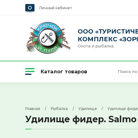
Личный кабинет
ООО «ТУРИСТИЧ
КОМПЛЕКС «ЗОР
Охота и рыбалка
Каталог товаров
Охота
Главная
     /     
Рыбалка
     /     
Удилище
     /     
Удилище фидер
Удилище фидер. Salmo 
Одежда и обувь
Рыбалка