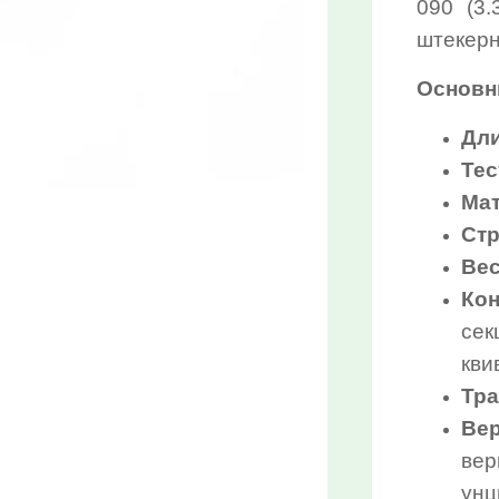
090 (3
штекер
Основн
Дли
Тес
Мат
Стр
Вес
Кон
сек
кви
Тра
Ве
вер
унц