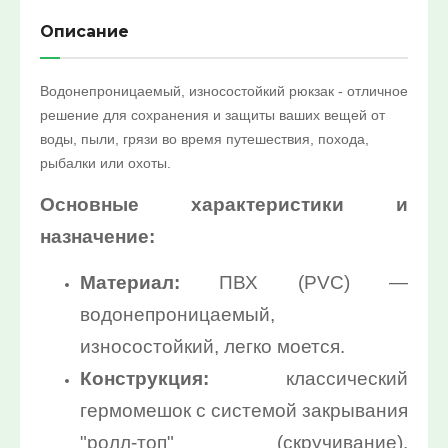
10%:
Описание
Выберите...
Водонепроницаемый, износостойкий рюкзак - отличное
Нет в наличии:
решение для сохранения и защиты ваших вещей от
воды, пыли, грязи во время путешествия, похода,
Выберите...
рыбалки или охоты.
Основные характеристики и
Новинка:
назначение:
Выберите...
Материал:
ПВХ (PVC) —
Спецпредложение:
водонепроницаемый,
Выберите...
износостойкий, легко моется.
Конструкция:
классический
Результатов на странице:
гермомешок с системой закрывания
5
"ролл-топ" (скручивание),