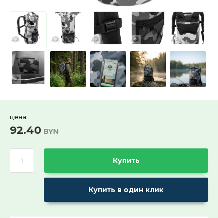
Ремни поясные и бляхи
ХИТ продаж!:
Выберите...
СПЕЦПРЕДЛОЖЕНИЕ:
Выберите...
30%:
Выберите...
цена:
92.40
BYN
50%:
Выберите...
Купить
70%:
Купить в один клик
Выберите...