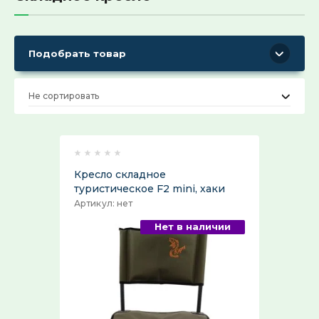
Жилет разгрузочный
Мультитул
Фонари
Налокотники, наколенники
Подводные видеокамеры,
тактические
Термобелье, носки, стельки,
эхолоты
трусы
Точилка для нож
Подобрать товар
Средства защиты и самообороны
(только для розничной торговли)
Пила туристическая
Прикормка, сиропы,
Название:
Шапки, снуды, балаклавы, шарфы
концентраты
Фляжка туристи
Не сортировать
Аксессуары
Топор туристический
Перчатки
Приманка рыболовная
Цена:
Артикул:
Капканы
Складное кресло, стул
Бейсболка, кепка
Жилет спасательный
Кресло складное
туристическое F2 mini, хаки
Рубашки
Артикул:
нет
Текст:
Нет в наличии
Футболки
Шорты
Выберите категорию:
Выберите...
Мужские трусы