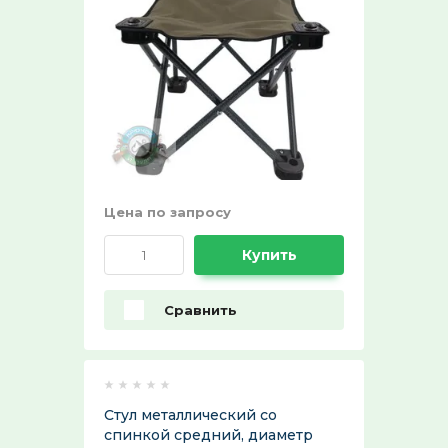
Ремни поясные и бляхи
ХИТ продаж!:
Выберите...
СПЕЦПРЕДЛОЖЕНИЕ:
Выберите...
30%:
Цена по запросу
Выберите...
Купить
50%:
Сравнить
Выберите...
70%:
Стул металлический со
Выберите...
спинкой средний, диаметр