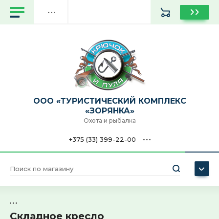
Назад
Назад
Назад
Назад
Назад
Назад
Назад
Назад
Назад
Назад
Назад
Назад
Назад
Назад
Назад
Оптика
Обувь
Чехлы, кошельки, сумки
Палатки, спальные мешки,
Личный кабинет
Бинокли, монок
Патроны для
Гладкоствольное
Винтовки пневм
Масла, пены, аэр
Ремни для ружь
Кроссовки
Гамаши
Remington
Ароматизатор с
Термос
матрасы надувные
гладкоствольно
для розничной т
(только для роз
для чистки и во
Патроны (только для
Влагозащитная одежда
Удилище
Прицелы и дал
Подсумки, сумки
Ботинки
Плащ дождевик
Fantom Force
Ароматизатор к
Чайник походн
Главная
розничной торговли)
Рюкзаки, сумки
Патроны для на
Нарезное оружие
Пистолеты пнев
Наборы для чист
оружия
розничной торго
(только для роз
войлочные патч
О нас
Костюмы
Катушки
Фотоловушки
Телескопически
Сапоги
ООО "Элементал
Сухая прикормк
Стакан походны
Оружие (только для
Посуда
ООО «ТУРИСТИЧЕСКИЙ КОМПЛЕКС
розничной торговли)
Снаряжение пат
Пульки, шарики 
Ершики для чис
Оплата
«ЗОРЯНКА»
розничной торго
Куртки, ветровки
Жерлицы
Табуреты
Сабо
Активатор клева
Термокружка
Охота и рыбалка
Репелленты, акарацидные
Пневматика (только для
средства
Доставка
розничной торговли)
Баллончик СО2 (
+375 (33) 399-22-00
Брюки, комбинезоны
Сушилка для рыбы
Чехлы оружейн
Личинка хирон
Столовые прибо
розничной торго
Новости
Специи
Манки
Толстовки, байки, худи,
Садок рыболовный
Чучела
Живец "Карась"
Нож разделочный
Мушки
джемперы
розничной торго
Контакты
Телефон
Газовое оборудование для
Наушники
туризма
Подсачек рыболовный
Мишени
Наживка рыболо
+375 (33) 399-22-00
Лонгслив
Нож туристическ
розничной торго
Уход за оружием
Вечная спичка, огниво
Ящик рыболовный, кан
Складное кресло
Цена (BYN):