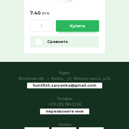
10%:
7.40
BYN
Выберите...
Купить
Нет в наличии:
Сравнить
Выберите...
Новинка:
Выберите...
Адрес
Витебская обл., г. Лепель , ул. Минское шоссе, д.31
Спецпредложение:
huntfish.zaryanka@gmail.com
Выберите...
Телефон
+375 (33) 399-22-00
Результатов на странице:
перезвоните мне
5
Оплата