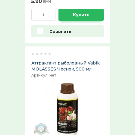
5.90
BYN
Ремни поясные и бляхи
ХИТ продаж!:
Купить
Выберите...
Сравнить
СПЕЦПРЕДЛОЖЕНИЕ:
Выберите...
30%:
Аттрактант рыболовный Vabik
MOLASSES Чеснок, 500 мл
Выберите...
Артикул:
нет
50%:
Выберите...
70%:
Выберите...